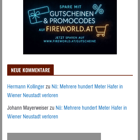
NEUE KOMMENTARE
Hermann Kollinger
zu
Nö: Mehrere hundert Meter Hafer in
Wiener Neustadt verloren
Johann Mayerweiser
zu
Nö: Mehrere hundert Meter Hafer in
Wiener Neustadt verloren