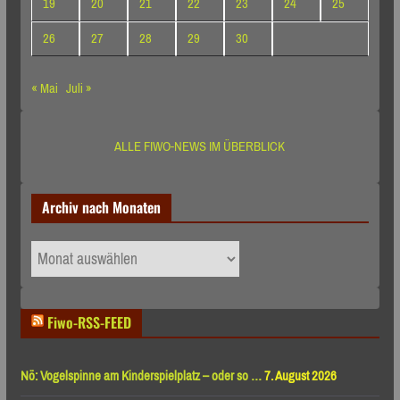
19
20
21
22
23
24
25
26
27
28
29
30
« Mai
Juli »
ALLE FIWO-NEWS IM ÜBERBLICK
Archiv nach Monaten
Archiv
nach
Monaten
Fiwo-RSS-FEED
Nö: Vogelspinne am Kinderspielplatz – oder so …
7. August 2026