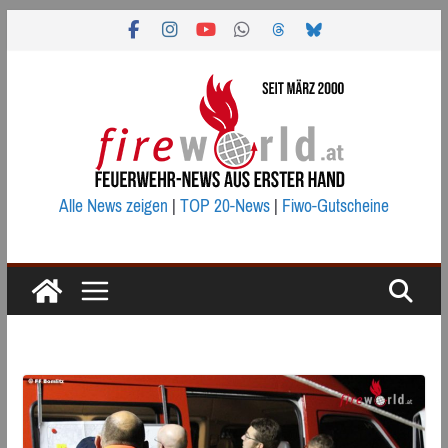
Zum
Inhalt
springen
Alle News zeigen
|
TOP 20-News
|
Fiwo-Gutscheine