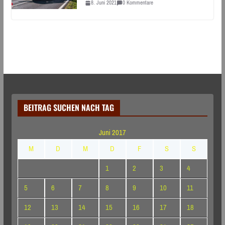
8. Juni 2021
0 Kommentare
BEITRAG SUCHEN NACH TAG
Juni 2017
M
D
M
D
F
S
S
1
2
3
4
5
6
7
8
9
10
11
12
13
14
15
16
17
18