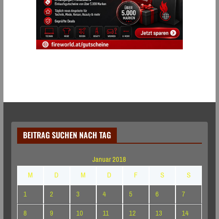
BEITRAG SUCHEN NACH TAG
Januar 2018
M
D
M
D
F
S
S
1
2
3
4
5
6
7
8
9
10
11
12
13
14