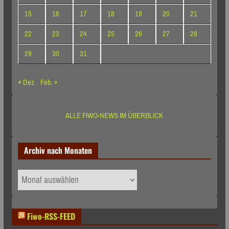
15
16
17
18
19
20
21
22
23
24
25
26
27
28
29
30
31
« Dez.
Feb. »
ALLE FIWO-NEWS IM ÜBERBLICK
Archiv nach Monaten
Archiv
nach
Monaten
Fiwo-RSS-FEED