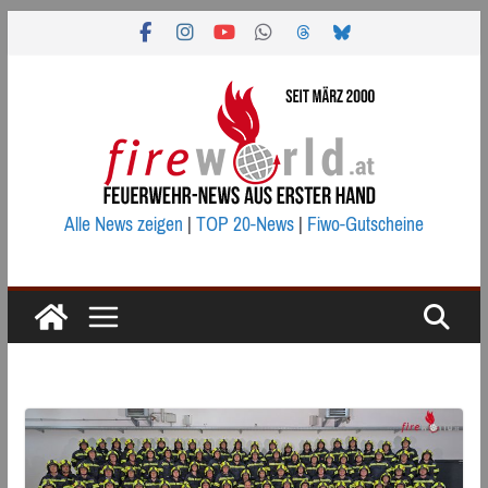
Zum
Inhalt
springen
Alle News zeigen
|
TOP 20-News
|
Fiwo-Gutscheine