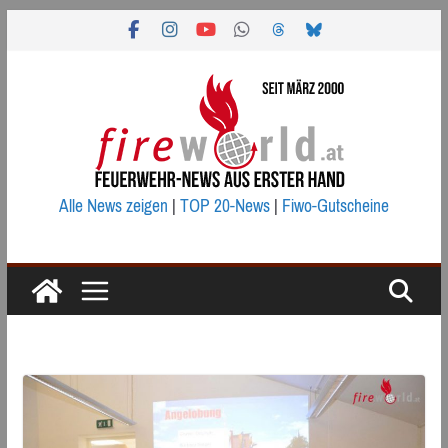
Zum
Inhalt
springen
Alle News zeigen
|
TOP 20-News
|
Fiwo-Gutscheine