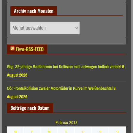
Archiv nach Monaten
Archiv
nach
Monaten
Fiwo-RSS-FEED
Sbg: 32-jährige Radfahrerin bei Kollision mit Lastwagen tödlich verletzt
8.
August 2026
Oö: Frontalkollision zweier Motorräder in Kurve im Weißenbachtal
8.
August 2026
Beiträge nach Datum
Februar 2018
M
D
M
D
F
S
S