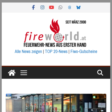
Zum
Inhalt
springen
Alle News zeigen
|
TOP 20-News
|
Fiwo-Gutscheine