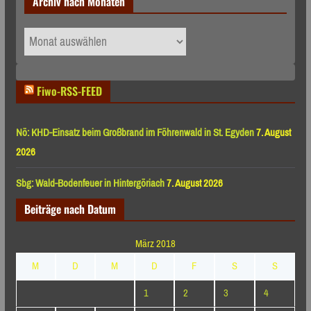
Archiv nach Monaten
Archiv
nach
Monaten
Fiwo-RSS-FEED
Nö: KHD-Einsatz beim Großbrand im Föhrenwald in St. Egyden
7. August
2026
Sbg: Wald-Bodenfeuer in Hintergöriach
7. August 2026
Beiträge nach Datum
März 2018
M
D
M
D
F
S
S
1
2
3
4