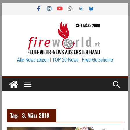
Zum
Inhalt
springen
Alle News zeigen
|
TOP 20-News
|
Fiwo-Gutscheine
Tag:
3. März 2018