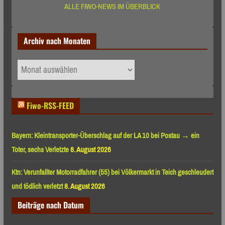
ALLE FIWO-NEWS IM ÜBERBLICK
Archiv nach Monaten
Archiv
nach
Monaten
Fiwo-RSS-FEED
Bayern: Kleintransporter-Überschlag auf der LA 10 bei Postau → ein
Toter, sechs Verletzte
8. August 2026
Ktn: Verunfallter Motorradfahrer (55) bei Völkermarkt in Teich geschleudert
und tödlich verletzt
8. August 2026
Beiträge nach Datum