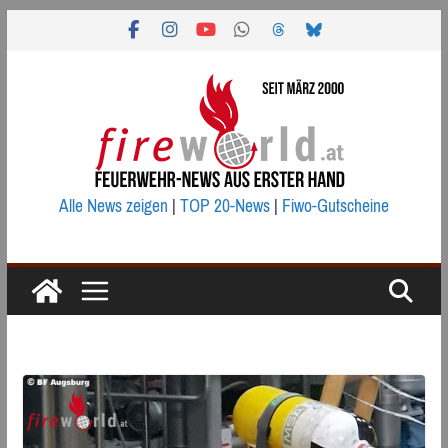
Zum
Inhalt
springen
Alle News zeigen
|
TOP 20-News
|
Fiwo-Gutscheine