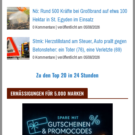
Nö: Rund 500 Kräfte bei Großbrand auf etwa 100
Hektar in St. Egyden im Einsatz
0 Kommentare
|
veröffentlicht am 05/08/2026
Stmk: Herzstillstand am Steuer, Auto prallt gegen
Betonsteher: ein Toter (76), eine Verletzte (69)
0 Kommentare
|
veröffentlicht am 05/08/2026
Zu den Top 20 in 24 Stunden
ERMÄSSIGUNGEN FÜR 5.000 MARKEN