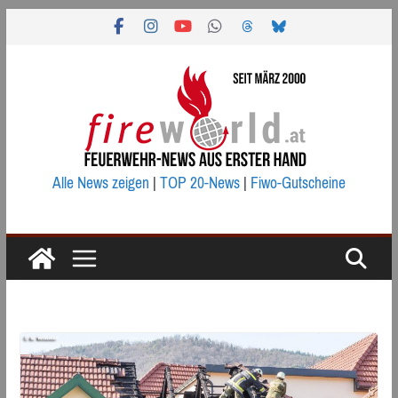
Zum
Inhalt
springen
Alle News zeigen
|
TOP 20-News
|
Fiwo-Gutscheine