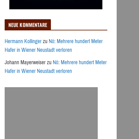
NEUE KOMMENTARE
Hermann Kollinger
zu
Nö: Mehrere hundert Meter
Hafer in Wiener Neustadt verloren
Johann Mayerweiser
zu
Nö: Mehrere hundert Meter
Hafer in Wiener Neustadt verloren