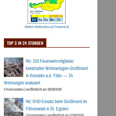
Weitere Wetterinfos auf Fireworld.at
TOP 3 IN 24 STUNDEN
Nö: 150 Feuerwehrmitglieder
bekämpfen Wohnanlagen-Großbrand
in Kematen a.d. Ybbs → 24
Wohnungen evakuiert
0 Kommentare
|
veröffentlicht am 06/08/2026
Nö: KHD-Einsatz beim Großbrand im
Föhrenwald in St. Egyden
0 Kommentare
|
veröffentlicht am 07/08/2026