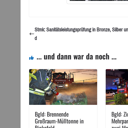
Stmk: Sanitätsleistungsprüfung in Bronze, Silber u
d
... und dann war da noch ...
Bgld: Brennende
Bgld: Z
Großraum-Mülltonne in
Mehrpar
Pinkafeld
zwei Me