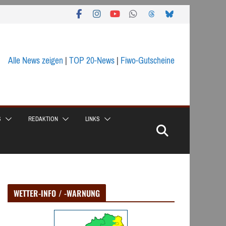
Alle News zeigen
|
TOP 20-News
|
Fiwo-Gutscheine
S
REDAKTION
LINKS
WETTER-INFO / -WARNUNG