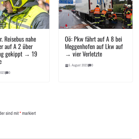
r. Reisebus nahe
Oö: Pkw fährt auf A 8 bei
r auf A 2 über
Meggenhofen auf Lkw auf
ng gekippt → 19
→ vier Verletzte
e
5. August 2023
0
2023
0
der sind mit
*
markiert