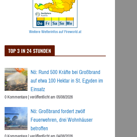
Weitere Wetterinfos auf Fireworld.at
TOP 3 IN 24 STUNDEN
Nö: Rund 500 Kräfte bei Großbrand
auf etwa 100 Hektar in St. Egyden im
Einsatz
0 Kommentare
|
veröffentlicht am 05/08/2026
Nö: Großbrand fordert zwölf
Feuerwehren, drei Wohnhäuser
betroffen
0 Kommentare
|
veröffentlicht am 04/08/2026