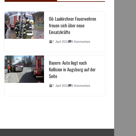
Oö: Laakirchner Feuerwehren
freuen sich über neue
Einsatzkräfte
7. April 2015
0 Kommentare
Bayern: Auto liegt nach
Kollision in Augsburg auf der
Seite
7. April 2015
0 Kommentare