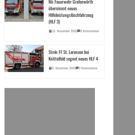
Nö: Feuerwehr Grafenwörth
übernimmt neues
Hilfeleistungslöschfahrzeug
(HLF 3)
15. November 2025
0 Kommentare
Stmk: FF St. Lorenzen bei
Knittelfeld segnet neues HLF 4
9. November 2025
0 Kommentare