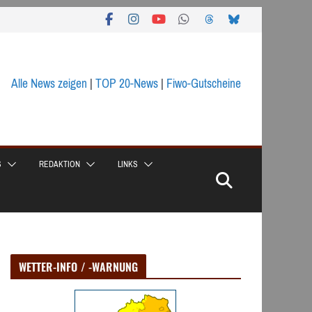
Alle News zeigen
|
TOP 20-News
|
Fiwo-Gutscheine
S
REDAKTION
LINKS
WETTER-INFO / -WARNUNG