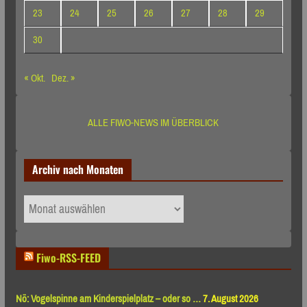
23
24
25
26
27
28
29
30
« Okt.
Dez. »
ALLE FIWO-NEWS IM ÜBERBLICK
Archiv nach Monaten
Archiv
nach
Monaten
Fiwo-RSS-FEED
Nö: Vogelspinne am Kinderspielplatz – oder so …
7. August 2026