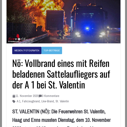
MEDIEN / FOTOGRAFEN
TOP-BEITRÄGE
Nö: Vollbrand eines mit Reifen
beladenen Sattelaufliegers auf
der A 1 bei St. Valentin
11. November 2020
0 Kommentare
A 1
,
Fahrzeugbrand
,
Lkw-Brand
,
St. Valentin
ST. VALENTIN (NÖ): Die Feuerwehren St. Valentin,
Haag und Enns mussten Dienstag, dem 10. November