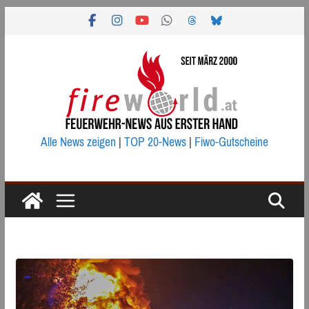
Zum
Inhalt
springen
Alle News zeigen
|
TOP 20-News
|
Fiwo-Gutscheine