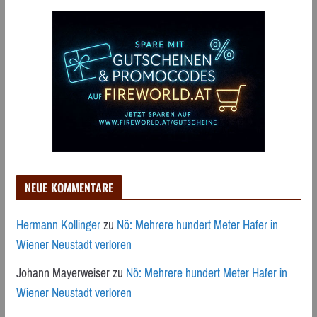
NEUE KOMMENTARE
Hermann Kollinger
zu
Nö: Mehrere hundert Meter Hafer in
Wiener Neustadt verloren
Johann Mayerweiser
zu
Nö: Mehrere hundert Meter Hafer in
Wiener Neustadt verloren