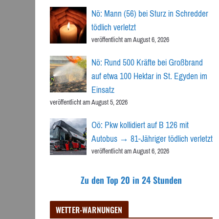
Nö: Mann (56) bei Sturz in Schredder
tödlich verletzt
veröffentlicht am August 6, 2026
Nö: Rund 500 Kräfte bei Großbrand
auf etwa 100 Hektar in St. Egyden im
Einsatz
veröffentlicht am August 5, 2026
Oö: Pkw kollidiert auf B 126 mit
Autobus → 81-Jähriger tödlich verletzt
veröffentlicht am August 6, 2026
Zu den Top 20 in 24 Stunden
WETTER-WARNUNGEN