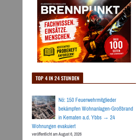
TOP 4 IN 24 STUNDEN
Nö: 150 Feuerwehrmitglieder
bekämpfen Wohnanlagen-Großbrand
in Kematen a.d. Ybbs → 24
Wohnungen evakuiert
veröffentlicht am August 6, 2026