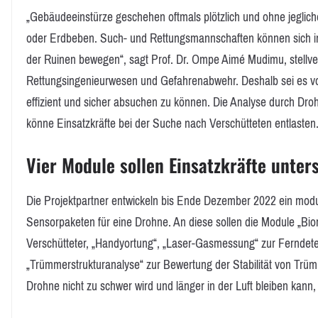
„Gebäudeeinstürze geschehen oftmals plötzlich und ohne jeglic
oder Erdbeben. Such- und Rettungsmannschaften können sich in
der Ruinen bewegen“, sagt Prof. Dr. Ompe Aimé Mudimu, stellvertre
Rettungsingenieurwesen und Gefahrenabwehr. Deshalb sei es v
effizient und sicher absuchen zu können. Die Analyse durch Droh
könne Einsatzkräfte bei der Suche nach Verschütteten entlasten
Vier Module sollen Einsatzkräfte unter
Die Projektpartner entwickeln bis Ende Dezember 2022 ein modu
Sensorpaketen für eine Drohne. An diese sollen die Module „B
Verschütteter, „Handyortung“, „Laser-Gasmessung“ zur Ferndet
„Trümmerstrukturanalyse“ zur Bewertung der Stabilität von Tr
Drohne nicht zu schwer wird und länger in der Luft bleiben kan