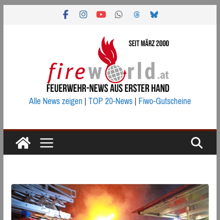
Zum
Inhalt
springen
Alle News zeigen
|
TOP 20-News
|
Fiwo-Gutscheine