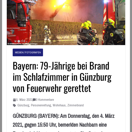
MEDIEN / FOTOGRAFEN
Bayern: 79-Jährige bei Brand
im Schlafzimmer in Günzburg
von Feuerwehr gerettet
5. März 2021
0 Kommentare
Günzburg
,
Personenrettung
,
Wohnhaus
,
Zimmerbrand
GÜNZBURG (BAYERN): Am Donnerstag, den 4. März
2021, gegen 15:50 Uhr, bemerkten Nachbarn eine