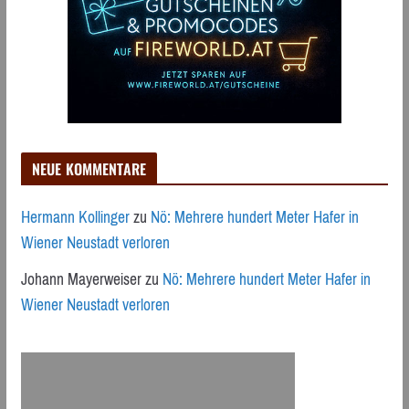
NEUE KOMMENTARE
Hermann Kollinger
zu
Nö: Mehrere hundert Meter Hafer in
Wiener Neustadt verloren
Johann Mayerweiser
zu
Nö: Mehrere hundert Meter Hafer in
Wiener Neustadt verloren