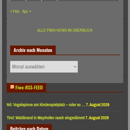
« Feb.
Apr. »
ALLE FIWO-NEWS IM ÜBERBLICK
Archiv nach Monaten
Archiv
nach
Monaten
Fiwo-RSS-FEED
Nö: Vogelspinne am Kinderspielplatz – oder so …
7. August 2026
Tirol: Waldbrand in Mayrhofen rasch eingedämmt
7. August 2026
Beiträge nach Datum