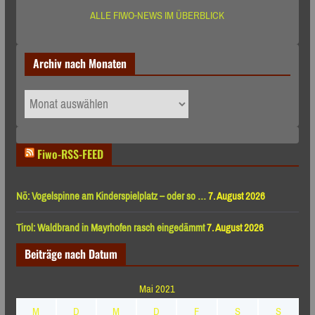
ALLE FIWO-NEWS IM ÜBERBLICK
Archiv nach Monaten
Archiv
nach
Monaten
Fiwo-RSS-FEED
Nö: Vogelspinne am Kinderspielplatz – oder so …
7. August 2026
Tirol: Waldbrand in Mayrhofen rasch eingedämmt
7. August 2026
Beiträge nach Datum
Mai 2021
M
D
M
D
F
S
S