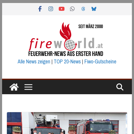
Zum
Inhalt
springen
Alle News zeigen
|
TOP 20-News
|
Fiwo-Gutscheine