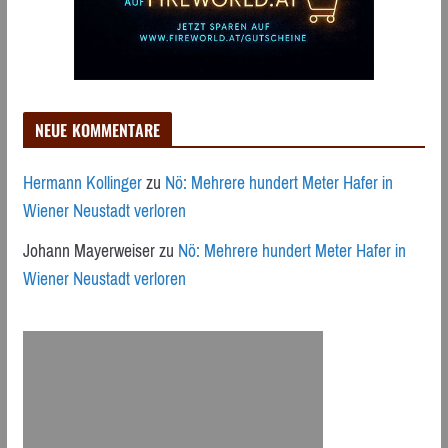
NEUE KOMMENTARE
Hermann Kollinger
zu
Nö: Mehrere hundert Meter Hafer in
Wiener Neustadt verloren
Johann Mayerweiser
zu
Nö: Mehrere hundert Meter Hafer in
Wiener Neustadt verloren