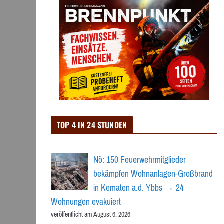
TOP 4 IN 24 STUNDEN
Nö: 150 Feuerwehrmitglieder
bekämpfen Wohnanlagen-Großbrand
in Kematen a.d. Ybbs → 24
Wohnungen evakuiert
veröffentlicht am August 6, 2026