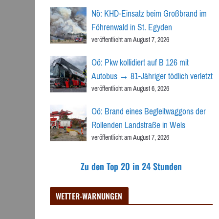
Nö: KHD-Einsatz beim Großbrand im
Föhrenwald in St. Egyden
veröffentlicht am August 7, 2026
Oö: Pkw kollidiert auf B 126 mit
Autobus → 81-Jähriger tödlich verletzt
veröffentlicht am August 6, 2026
Oö: Brand eines Begleitwaggons der
Rollenden Landstraße in Wels
veröffentlicht am August 7, 2026
Zu den Top 20 in 24 Stunden
WETTER-WARNUNGEN