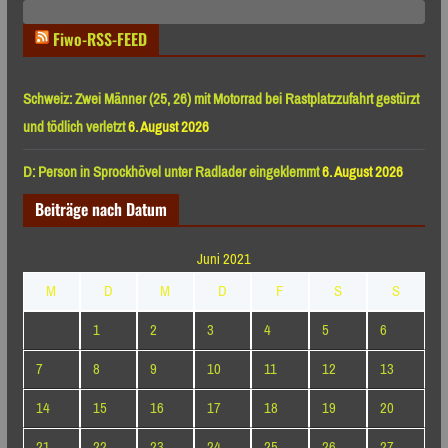
Monaten
Fiwo-RSS-FEED
Schweiz: Zwei Männer (25, 26) mit Motorrad bei Rastplatzzufahrt gestürzt
und tödlich verletzt
6. August 2026
D: Person in Sprockhövel unter Radlader eingeklemmt
6. August 2026
Beiträge nach Datum
Juni 2021
M
D
M
D
F
S
S
1
2
3
4
5
6
7
8
9
10
11
12
13
14
15
16
17
18
19
20
21
22
23
24
25
26
27