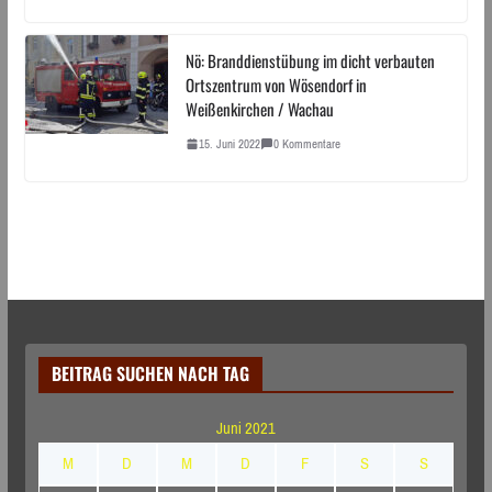
Nö: Branddienstübung im dicht verbauten
Ortszentrum von Wösendorf in
Weißenkirchen / Wachau
15. Juni 2022
0 Kommentare
BEITRAG SUCHEN NACH TAG
Juni 2021
M
D
M
D
F
S
S