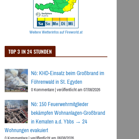
Weitere Wetterinfos auf Fireworld.at
TOP 3 IN 24 STUNDEN
Nö: KHD-Einsatz beim Großbrand im
Föhrenwald in St. Egyden
0 Kommentare
|
veröffentlicht am 07/08/2026
Nö: 150 Feuerwehrmitglieder
bekämpfen Wohnanlagen-Großbrand
in Kematen a.d. Ybbs → 24
Wohnungen evakuiert
0 Kommentare
|
veröffentlicht am 06/08/2026