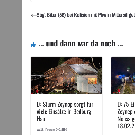
Sbg: Biker (56) bei Kollision mit Pkw in Mittersill get
... und dann war da noch ...
D: Sturm Zeynep sorgt für
D: 75 Ei
viele Einsätze in Bedburg-
Zeynep 
Hau
Neuss g
18.02.
18. Februar 2022
0