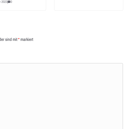
r 2022
0
der sind mit
*
markiert