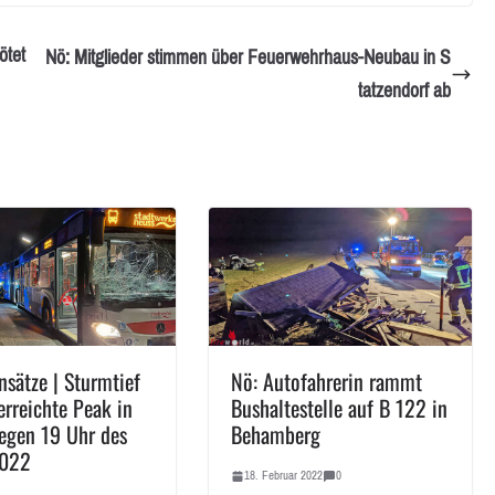
ötet
Nö: Mitglieder stimmen über Feuerwehrhaus-Neubau in S
tatzendorf ab
nsätze | Sturmtief
Nö: Autofahrerin rammt
erreichte Peak in
Bushaltestelle auf B 122 in
egen 19 Uhr des
Behamberg
2022
18. Februar 2022
0