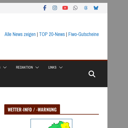
Alle News zeigen
|
TOP 20-News
|
Fiwo-Gutscheine
S
REDAKTION
LINKS
WETTER-INFO / -WARNUNG