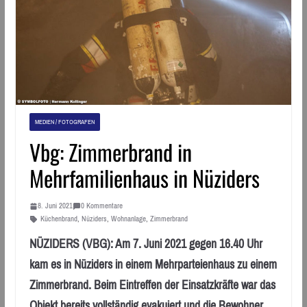
MEDIEN / FOTOGRAFEN
Vbg: Zimmerbrand in
Mehrfamilienhaus in Nüziders
8. Juni 2021
0 Kommentare
Küchenbrand
,
Nüziders
,
Wohnanlage
,
Zimmerbrand
NÜZIDERS (VBG): Am 7. Juni 2021 gegen 16.40 Uhr
kam es in Nüziders in einem Mehrparteienhaus zu einem
Zimmerbrand. Beim Eintreffen der Einsatzkräfte war das
Objekt bereits vollständig evakuiert und die Bewohner