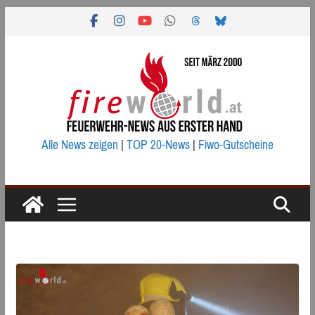
Zum
Inhalt
springen
Alle News zeigen
|
TOP 20-News
|
Fiwo-Gutscheine