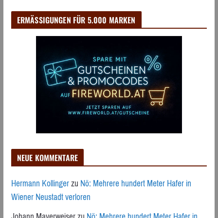
ERMÄSSIGUNGEN FÜR 5.000 MARKEN
NEUE KOMMENTARE
Hermann Kollinger
zu
Nö: Mehrere hundert Meter Hafer in
Wiener Neustadt verloren
Johann Mayerweiser
zu
Nö: Mehrere hundert Meter Hafer in