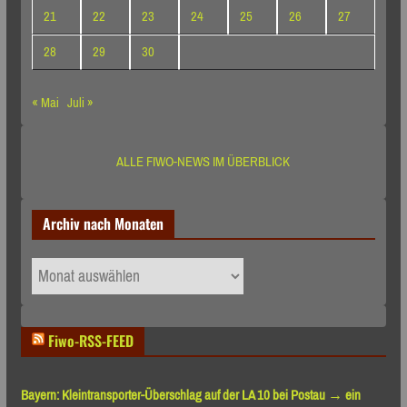
21
22
23
24
25
26
27
28
29
30
« Mai
Juli »
ALLE FIWO-NEWS IM ÜBERBLICK
Archiv nach Monaten
Archiv
nach
Monaten
Fiwo-RSS-FEED
Bayern: Kleintransporter-Überschlag auf der LA 10 bei Postau → ein