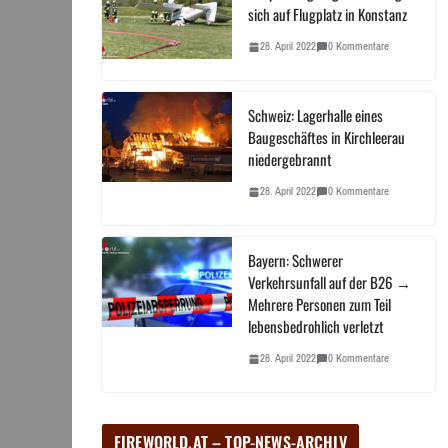
sich auf Flugplatz in Konstanz
28. April 2022
0 Kommentare
Schweiz: Lagerhalle eines
Baugeschäftes in Kirchleerau
niedergebrannt
28. April 2022
0 Kommentare
Bayern: Schwerer
Verkehrsunfall auf der B26 →
Mehrere Personen zum Teil
lebensbedrohlich verletzt
28. April 2022
0 Kommentare
FIREWORLD.AT – TOP-NEWS-ARCHIV