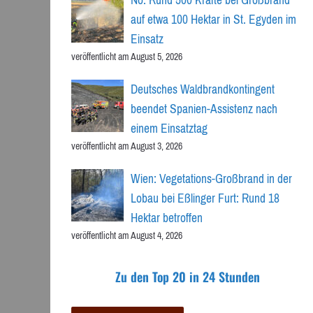
auf etwa 100 Hektar in St. Egyden im
Einsatz
veröffentlicht am August 5, 2026
Deutsches Waldbrandkontingent
beendet Spanien-Assistenz nach
einem Einsatztag
veröffentlicht am August 3, 2026
Wien: Vegetations-Großbrand in der
Lobau bei Eßlinger Furt: Rund 18
Hektar betroffen
veröffentlicht am August 4, 2026
Zu den Top 20 in 24 Stunden