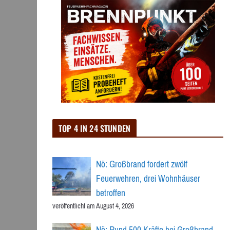
TOP 4 IN 24 STUNDEN
Nö: Großbrand fordert zwölf
Feuerwehren, drei Wohnhäuser
betroffen
veröffentlicht am August 4, 2026
Nö: Rund 500 Kräfte bei Großbrand