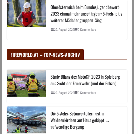
Oberösterreich beim Bundesjugendbewerb
2023 einmal mehr unschlagbar: 5-fach- plus
weiterer Mädchengruppen-Sieg
20. August 2023
0 Kommentare
FIREWORLD.AT – TOP-NEWS-ARCHIV
Stmk: Bilanz des MotoGP 2023 in Spielberg
aus Sicht der Feuerwehr (und der Polizei)
20. August 2023
0 Kommentare
Oö: 5-Achs-Betonverteilermast in
Waldneukirchen auf Haus gekippt →
aufwendige Bergung