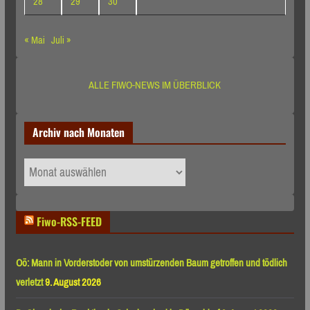
28
29
30
« Mai
Juli »
ALLE FIWO-NEWS IM ÜBERBLICK
Archiv nach Monaten
Archiv
nach
Monaten
Fiwo-RSS-FEED
Oö: Mann in Vorderstoder von umstürzenden Baum getroffen und tödlich
verletzt
9. August 2026