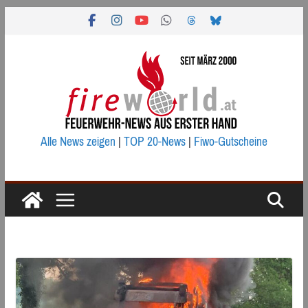
Zum
Inhalt
springen
Alle News zeigen
|
TOP 20-News
|
Fiwo-Gutscheine