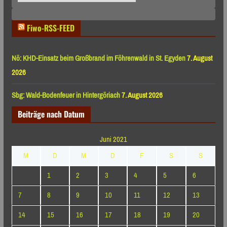
Monaten
Fiwo-RSS-FEED
Nö: KHD-Einsatz beim Großbrand im Föhrenwald in St. Egyden
7. August
2026
Sbg: Wald-Bodenfeuer in Hintergöriach
7. August 2026
Beiträge nach Datum
Juni 2021
M
D
M
D
F
S
S
1
2
3
4
5
6
7
8
9
10
11
12
13
14
15
16
17
18
19
20