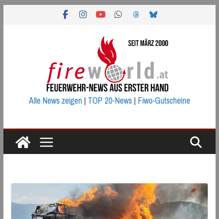
Zum
Inhalt
springen
Alle News zeigen
|
TOP 20-News
|
Fiwo-Gutscheine