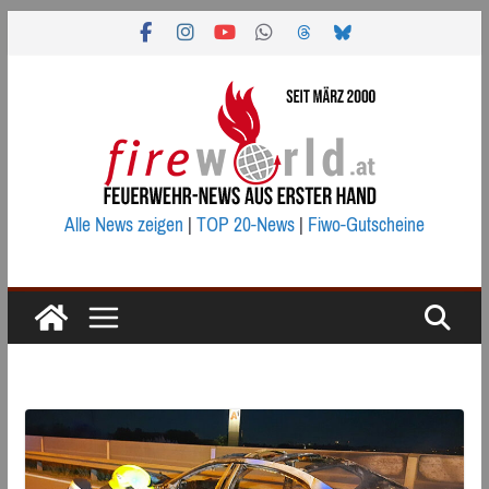
Zum
Inhalt
springen
Alle News zeigen
|
TOP 20-News
|
Fiwo-Gutscheine