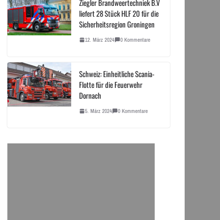
Ziegler Brandweertechniek B.V
liefert 28 Stück HLF 20 für die
Sicherheitsregion Groningen
12. März 2024
0 Kommentare
Schweiz: Einheitliche Scania-
Flotte für die Feuerwehr
Dornach
5. März 2024
0 Kommentare