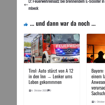
D: Feuerwehreinsatz bei brennendem E-Scooter in
mbeck
... und dann war da noch ...
Tirol: Auto stürzt von A 12
Bayern:
in den Inn → Lenker ums
einem l
Leben gekommmen
Anwese
verursa
4. Oktober 2025
0
Sachsc
4. Oktober