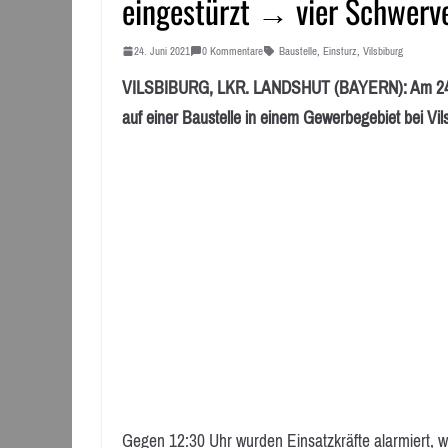
eingestürzt → vier Schwerve
24. Juni 2021
0 Kommentare
Baustelle
,
Einsturz
,
Vilsbiburg
VILSBIBURG, LKR. LANDSHUT (BAYERN): Am 24. Ju
auf einer Baustelle in einem Gewerbegebiet bei Vil
Gegen 12:30 Uhr wurden Einsatzkräfte alarmiert, we