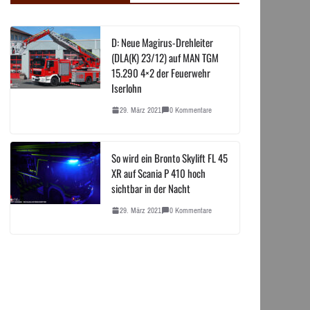
D: Neue Magirus-Drehleiter
(DLA(K) 23/12) auf MAN TGM
15.290 4×2 der Feuerwehr
Iserlohn
29. März 2021
0 Kommentare
So wird ein Bronto Skylift FL 45
XR auf Scania P 410 hoch
sichtbar in der Nacht
29. März 2021
0 Kommentare