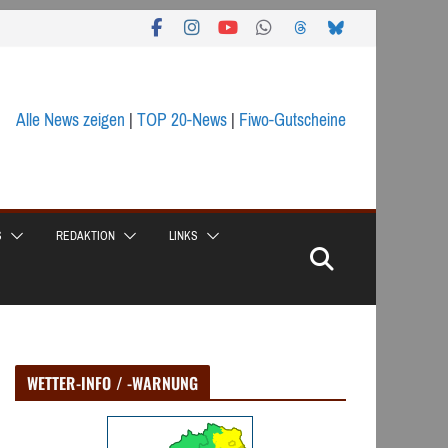
Alle News zeigen
|
TOP 20-News
|
Fiwo-Gutscheine
S
REDAKTION
LINKS
WETTER-INFO / -WARNUNG