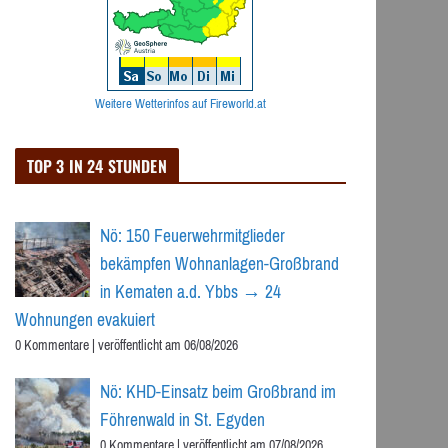
Weitere Wetterinfos auf Fireworld.at
TOP 3 IN 24 STUNDEN
Nö: 150 Feuerwehrmitglieder
bekämpfen Wohnanlagen-Großbrand
in Kematen a.d. Ybbs → 24
Wohnungen evakuiert
0 Kommentare
|
veröffentlicht am 06/08/2026
Nö: KHD-Einsatz beim Großbrand im
Föhrenwald in St. Egyden
0 Kommentare
|
veröffentlicht am 07/08/2026