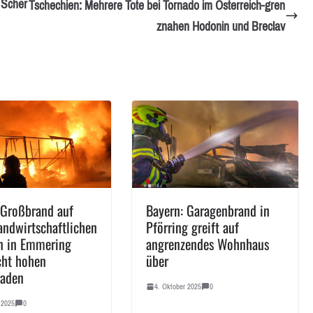
 Scher
Tschechien: Mehrere Tote bei Tornado im Österreich-gren
znahen Hodonin und Breclav
 Großbrand auf
Bayern: Garagenbrand in
andwirtschaftlichen
Pförring greift auf
n in Emmering
angrenzendes Wohnhaus
cht hohen
über
haden
4. Oktober 2025
0
 2025
0