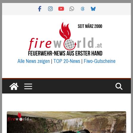
Zum
Inhalt
springen
Alle News zeigen
|
TOP 20-News
|
Fiwo-Gutscheine