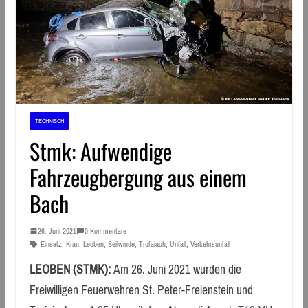
TECHNISCH
Stmk: Aufwendige
Fahrzeugbergung aus einem
Bach
26. Juni 2021
0 Kommentare
Einsatz
,
Kran
,
Leoben
,
Seilwinde
,
Trofaiach
,
Unfall
,
Verkehrsunfall
LEOBEN (STMK):
Am 26. Juni 2021 wurden die
Freiwilligen Feuerwehren St. Peter-Freienstein und