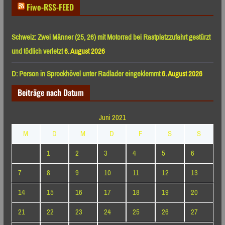
Fiwo-RSS-FEED
Schweiz: Zwei Männer (25, 26) mit Motorrad bei Rastplatzzufahrt gestürzt
und tödlich verletzt
6. August 2026
D: Person in Sprockhövel unter Radlader eingeklemmt
6. August 2026
Beiträge nach Datum
Juni 2021
M
D
M
D
F
S
S
1
2
3
4
5
6
7
8
9
10
11
12
13
14
15
16
17
18
19
20
21
22
23
24
25
26
27