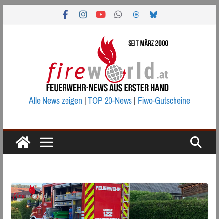
Zum
Inhalt
springen
Alle News zeigen
|
TOP 20-News
|
Fiwo-Gutscheine