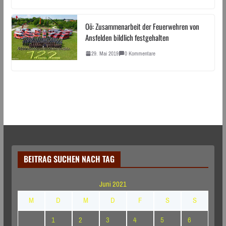
Oö: Zusammenarbeit der Feuerwehren von
Ansfelden bildlich festgehalten
29. Mai 2019
0 Kommentare
BEITRAG SUCHEN NACH TAG
Juni 2021
M
D
M
D
F
S
S
1
2
3
4
5
6