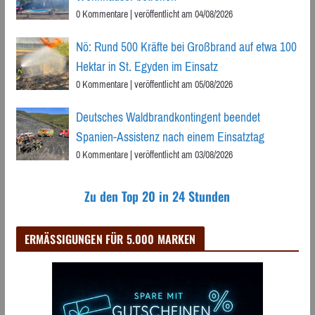
0 Kommentare
|
veröffentlicht am 04/08/2026
Nö: Rund 500 Kräfte bei Großbrand auf etwa 100
Hektar in St. Egyden im Einsatz
0 Kommentare
|
veröffentlicht am 05/08/2026
Deutsches Waldbrandkontingent beendet
Spanien-Assistenz nach einem Einsatztag
0 Kommentare
|
veröffentlicht am 03/08/2026
Zu den Top 20 in 24 Stunden
ERMÄSSIGUNGEN FÜR 5.000 MARKEN