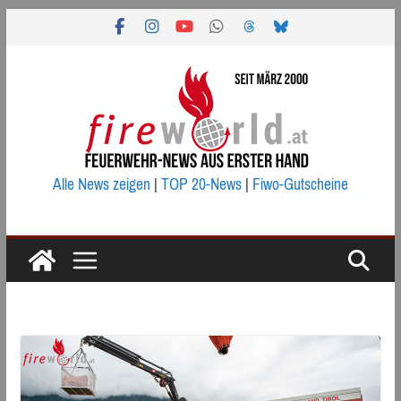
Zum
Inhalt
springen
Alle News zeigen
|
TOP 20-News
|
Fiwo-Gutscheine