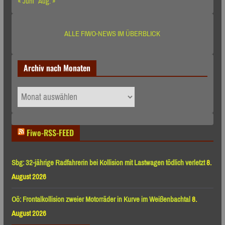
« Juni
Aug. »
ALLE FIWO-NEWS IM ÜBERBLICK
Archiv nach Monaten
Archiv
nach
Monaten
Fiwo-RSS-FEED
Sbg: 32-jährige Radfahrerin bei Kollision mit Lastwagen tödlich verletzt
8.
August 2026
Oö: Frontalkollision zweier Motorräder in Kurve im Weißenbachtal
8.
August 2026