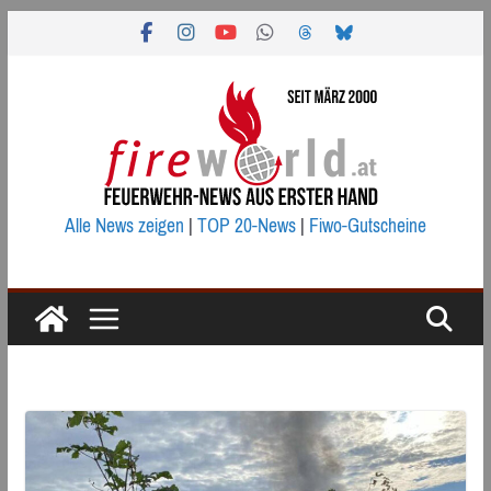
Zum
Inhalt
springen
Alle News zeigen
|
TOP 20-News
|
Fiwo-Gutscheine