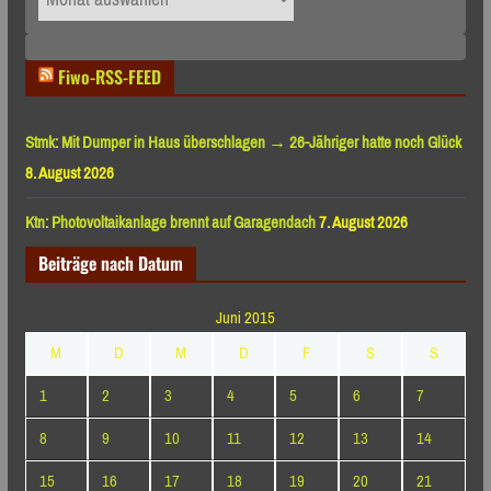
nach
Monaten
Fiwo-RSS-FEED
Stmk: Mit Dumper in Haus überschlagen → 26-Jähriger hatte noch Glück
8. August 2026
Ktn: Photovoltaikanlage brennt auf Garagendach
7. August 2026
Beiträge nach Datum
Juni 2015
M
D
M
D
F
S
S
1
2
3
4
5
6
7
8
9
10
11
12
13
14
15
16
17
18
19
20
21