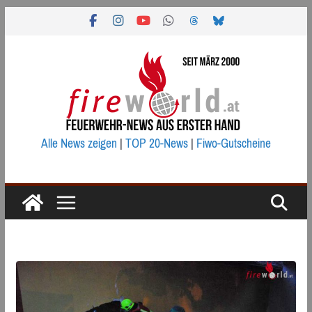
Zum
Inhalt
springen
Alle News zeigen
|
TOP 20-News
|
Fiwo-Gutscheine