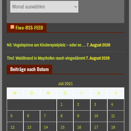
Archiv
nach
Monaten
Fiwo-RSS-FEED
Nö: Vogelspinne am Kinderspielplatz – oder so …
7. August 2026
Tirol: Waldbrand in Mayrhofen rasch eingedämmt
7. August 2026
Beiträge nach Datum
Juli 2021
M
D
M
D
F
S
S
1
2
3
4
5
6
7
8
9
10
11
12
13
14
15
16
17
18