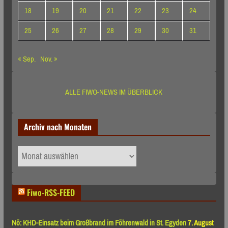
18
19
20
21
22
23
24
25
26
27
28
29
30
31
« Sep.
Nov. »
ALLE FIWO-NEWS IM ÜBERBLICK
Archiv nach Monaten
Archiv
nach
Monaten
Fiwo-RSS-FEED
Nö: KHD-Einsatz beim Großbrand im Föhrenwald in St. Egyden
7. August