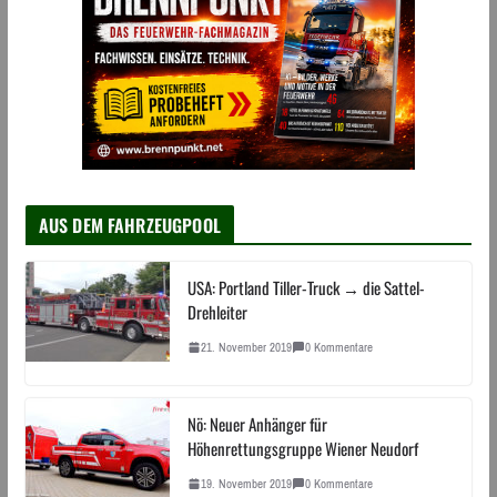
AUS DEM FAHRZEUGPOOL
USA: Portland Tiller-Truck → die Sattel-
Drehleiter
21. November 2019
0 Kommentare
Nö: Neuer Anhänger für
Höhenrettungsgruppe Wiener Neudorf
19. November 2019
0 Kommentare