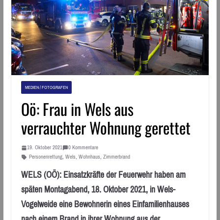
MEDIEN / FOTOGRAFEN
Oö: Frau in Wels aus
verrauchter Wohnung gerettet
19. Oktober 2021
0 Kommentare
Personenrettung
,
Wels
,
Wohnhaus
,
Zimmerbrand
WELS (OÖ): Einsatzkräfte der Feuerwehr haben am
späten Montagabend, 18. Oktober 2021, in Wels-
Vogelweide eine Bewohnerin eines Einfamilienhauses
nach einem Brand in ihrer Wohnung aus der