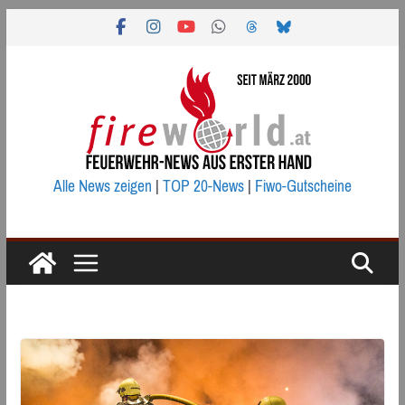
Zum
Inhalt
springen
Alle News zeigen
|
TOP 20-News
|
Fiwo-Gutscheine