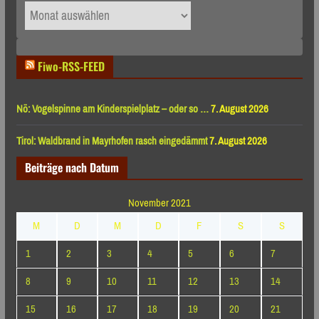
Archiv
nach
Monaten
Fiwo-RSS-FEED
Nö: Vogelspinne am Kinderspielplatz – oder so …
7. August 2026
Tirol: Waldbrand in Mayrhofen rasch eingedämmt
7. August 2026
Beiträge nach Datum
November 2021
M
D
M
D
F
S
S
1
2
3
4
5
6
7
8
9
10
11
12
13
14
15
16
17
18
19
20
21