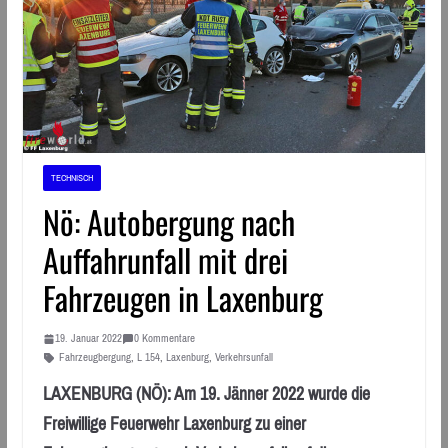
TECHNISCH
Nö: Autobergung nach
Auffahrunfall mit drei
Fahrzeugen in Laxenburg
19. Januar 2022
0 Kommentare
Fahrzeugbergung
,
L 154
,
Laxenburg
,
Verkehrsunfall
LAXENBURG (NÖ): Am 19. Jänner 2022 wurde die
Freiwillige Feuerwehr Laxenburg zu einer