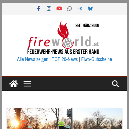
Zum
Inhalt
springen
Alle News zeigen
|
TOP 20-News
|
Fiwo-Gutscheine