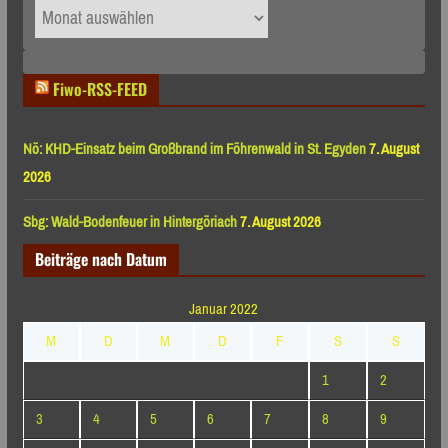
Archiv
nach
Monaten
Fiwo-RSS-FEED
Nö: KHD-Einsatz beim Großbrand im Föhrenwald in St. Egyden
7. August
2026
Sbg: Wald-Bodenfeuer in Hintergöriach
7. August 2026
Beiträge nach Datum
Januar 2022
M
D
M
D
F
S
S
1
2
3
4
5
6
7
8
9