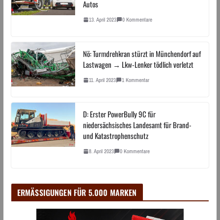
Autos
13. April 2023
0 Kommentare
Nö: Turmdrehkran stürzt in Münchendorf auf
Lastwagen → Lkw-Lenker tödlich verletzt
11. April 2023
1 Kommentar
D: Erster PowerBully 9C für
niedersächsisches Landesamt für Brand-
und Katastrophenschutz
8. April 2023
0 Kommentare
ERMÄSSIGUNGEN FÜR 5.000 MARKEN