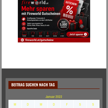
BEITRAG SUCHEN NACH TAG
Januar 2022
M
D
M
D
F
S
S