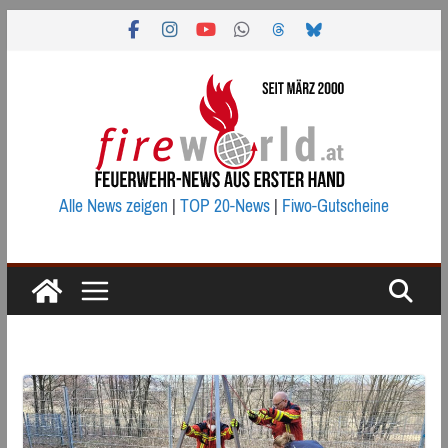
Zum
Inhalt
springen
Alle News zeigen
|
TOP 20-News
|
Fiwo-Gutscheine