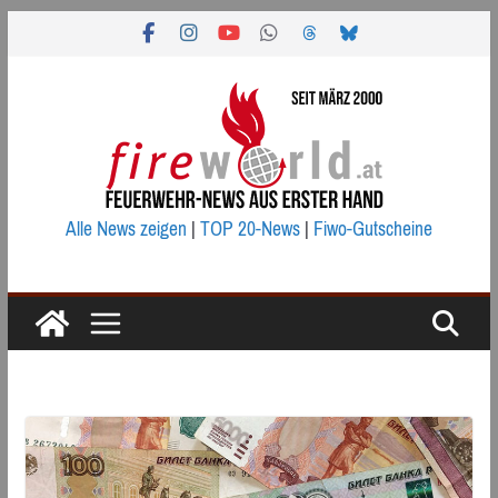
Zum
Inhalt
springen
Alle News zeigen
|
TOP 20-News
|
Fiwo-Gutscheine