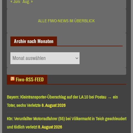
« Juni
Aug. »
ALLE FIWO-NEWS IM ÜBERBLICK
Archiv nach Monaten
Archiv
nach
Monaten
Fiwo-RSS-FEED
Bayern: Kleintransporter-Überschlag auf der LA 10 bei Postau → ein
Toter, sechs Verletzte
8. August 2026
Ktn: Verunfallter Motorradfahrer (55) bei Völkermarkt in Teich geschleudert
und tödlich verletzt
8. August 2026