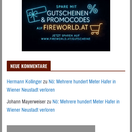
NEUE KOMMENTARE
Hermann Kollinger
zu
Nö: Mehrere hundert Meter Hafer in
Wiener Neustadt verloren
Johann Mayerweiser
zu
Nö: Mehrere hundert Meter Hafer in
Wiener Neustadt verloren