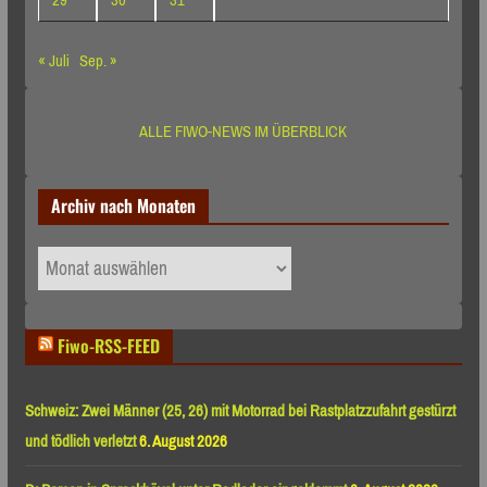
29
30
31
« Juli
Sep. »
ALLE FIWO-NEWS IM ÜBERBLICK
Archiv nach Monaten
Archiv
nach
Monaten
Fiwo-RSS-FEED
Schweiz: Zwei Männer (25, 26) mit Motorrad bei Rastplatzzufahrt gestürzt
und tödlich verletzt
6. August 2026