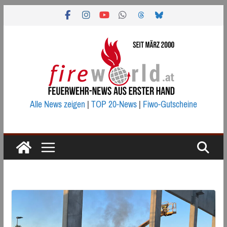
Zum
Inhalt
springen
Alle News zeigen
|
TOP 20-News
|
Fiwo-Gutscheine