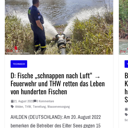
TECHNISCH
D: Fische „schnappen nach Luft“ →
B
Feuerwehr und THW retten das Leben
K
von hunderten Fischen
h
S
21. August 2022
0 Kommentare
Ahlden
,
THW
,
Tierrettung
,
Wasserversorgung
AHLDEN (DEUTSCHLAND): Am 20. August 2022
Sc
bemerken die Betreiber des Eilter Sees gegen 15