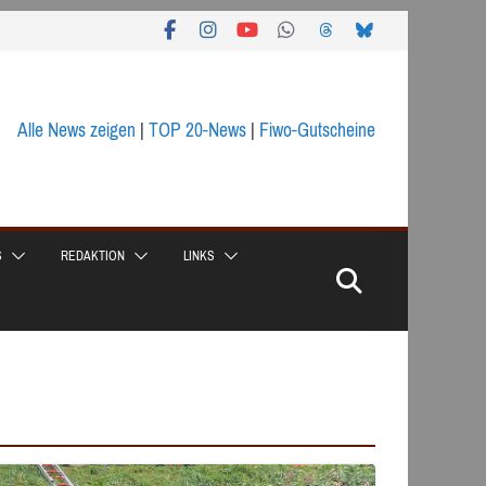
Alle News zeigen
|
TOP 20-News
|
Fiwo-Gutscheine
S
REDAKTION
LINKS