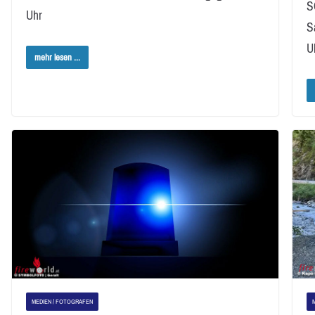
S
Uhr
S
Uh
mehr lesen ...
MEDIEN / FOTOGRAFEN