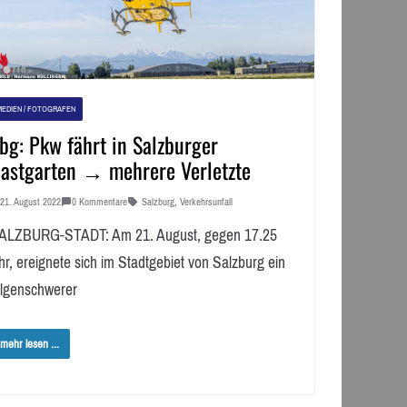
MEDIEN / FOTOGRAFEN
bg: Pkw fährt in Salzburger
astgarten → mehrere Verletzte
21. August 2022
0 Kommentare
Salzburg
,
Verkehrsunfall
ALZBURG-STADT: Am 21. August, gegen 17.25
hr, ereignete sich im Stadtgebiet von Salzburg ein
olgenschwerer
mehr lesen ...