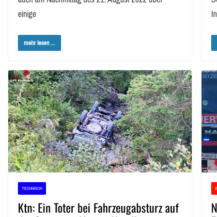
einige
I
mehr lesen ...
TECHNISCH
Ktn: Ein Toter bei Fahrzeugabsturz auf
N