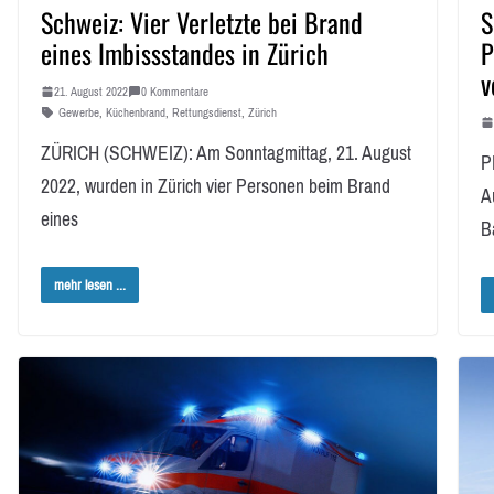
Schweiz: Vier Verletzte bei Brand
S
eines Imbissstandes in Zürich
P
v
21. August 2022
0 Kommentare
Gewerbe
,
Küchenbrand
,
Rettungsdienst
,
Zürich
ZÜRICH (SCHWEIZ): Am Sonntagmittag, 21. August
P
2022, wurden in Zürich vier Personen beim Brand
A
eines
B
mehr lesen ...