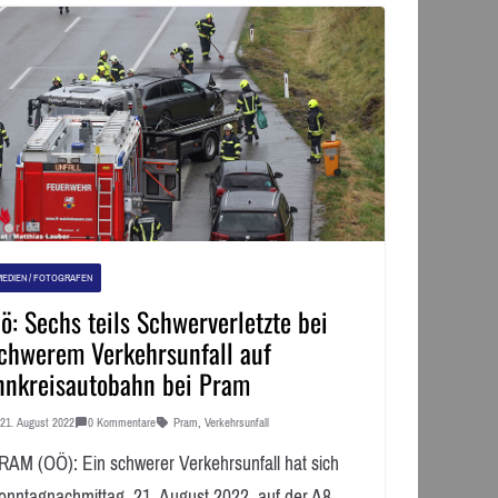
MEDIEN / FOTOGRAFEN
ö: Sechs teils Schwerverletzte bei
chwerem Verkehrsunfall auf
nnkreisautobahn bei Pram
21. August 2022
0 Kommentare
Pram
,
Verkehrsunfall
RAM (OÖ): Ein schwerer Verkehrsunfall hat sich
onntagnachmittag, 21. August 2022, auf der A8