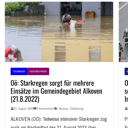
TECHNISCH
VIDEOBEITRÄGE
Oö: Starkregen sorgt für mehrere
O
Einsätze im Gemeindegebiet Alkoven
s
(21.8.2022)
I
21. August 2022
0 Kommentare
Alkoven
,
Überflutung
ALKOVEN (OÖ): Teilweise intensiver Starkregen zog
P
auch am Nachmittag des 21. August 2022 über
S