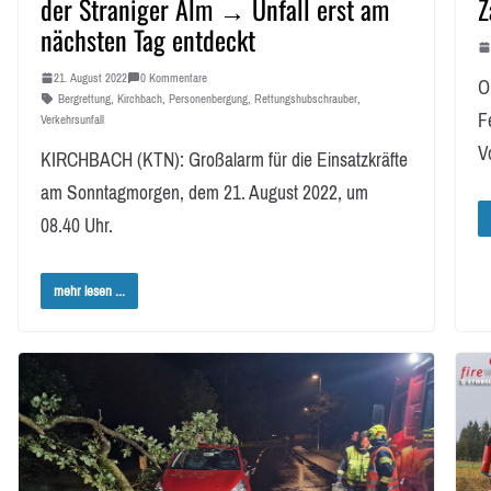
der Straniger Alm → Unfall erst am
Z
nächsten Tag entdeckt
21. August 2022
0 Kommentare
O
Bergrettung
,
Kirchbach
,
Personenbergung
,
Rettungshubschrauber
,
F
Verkehrsunfall
V
KIRCHBACH (KTN): Großalarm für die Einsatzkräfte
am Sonntagmorgen, dem 21. August 2022, um
08.40 Uhr.
mehr lesen ...