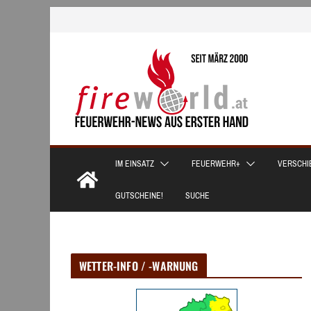
Zum
Inhalt
springen
IM EINSATZ
FEUERWEHR+
VERSCHI
GUTSCHEINE!
SUCHE
WETTER-INFO / -WARNUNG