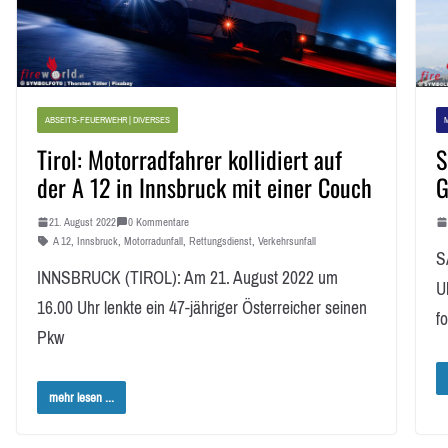
ABSEITS-FEUERWEHR | DIVERSES
Tirol: Motorradfahrer kollidiert auf
S
der A 12 in Innsbruck mit einer Couch
G
21. August 2022
0 Kommentare
A 12
,
Innsbruck
,
Motorradunfall
,
Rettungsdienst
,
Verkehrsunfall
S
INNSBRUCK (TIROL): Am 21. August 2022 um
U
16.00 Uhr lenkte ein 47-jähriger Österreicher seinen
f
Pkw
mehr lesen ...