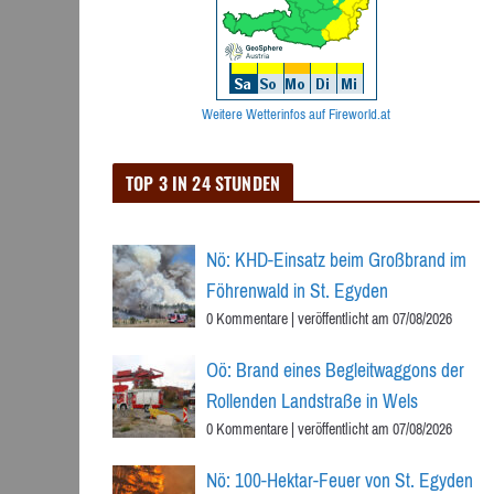
Weitere Wetterinfos auf Fireworld.at
TOP 3 IN 24 STUNDEN
Nö: KHD-Einsatz beim Großbrand im
Föhrenwald in St. Egyden
0 Kommentare
|
veröffentlicht am 07/08/2026
Oö: Brand eines Begleitwaggons der
Rollenden Landstraße in Wels
0 Kommentare
|
veröffentlicht am 07/08/2026
Nö: 100-Hektar-Feuer von St. Egyden