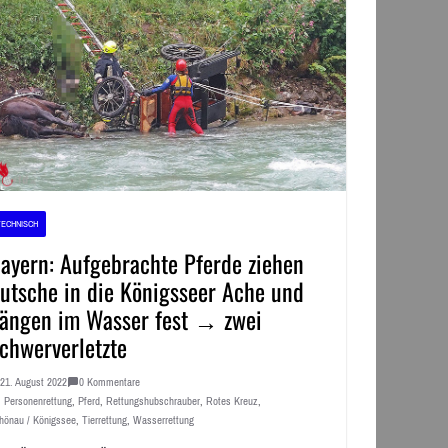
TECHNISCH
ayern: Aufgebrachte Pferde ziehen
utsche in die Königsseer Ache und
ängen im Wasser fest → zwei
chwerverletzte
21. August 2022
0 Kommentare
Personenrettung
,
Pferd
,
Rettungshubschrauber
,
Rotes Kreuz
,
hönau / Königssee
,
Tierrettung
,
Wasserrettung