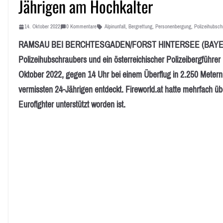
Jährigen am Hochkalter
14. Oktober 2022
0 Kommentare
Alpinunfall
,
Bergrettung
,
Personenbergung
,
Polizeihubsch
RAMSAU BEI BERCHTESGADEN/FORST HINTERSEE (BAYERN): 
Polizeihubschraubers und ein österreichischer Polizeibergführe
Oktober 2022, gegen 14 Uhr bei einem Überflug in 2.250 Metern
vermissten 24-Jährigen entdeckt. Fireworld.at hatte mehrfach üb
Eurofighter unterstützt worden ist.