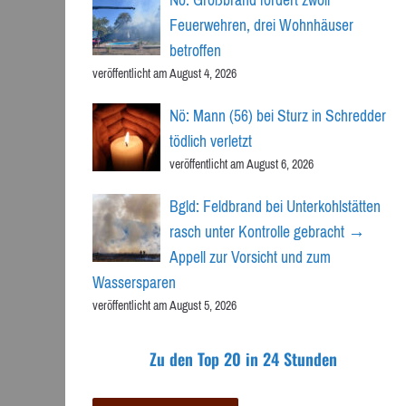
Feuerwehren, drei Wohnhäuser
betroffen
veröffentlicht am August 4, 2026
Nö: Mann (56) bei Sturz in Schredder
tödlich verletzt
veröffentlicht am August 6, 2026
Bgld: Feldbrand bei Unterkohlstätten
rasch unter Kontrolle gebracht →
Appell zur Vorsicht und zum
Wassersparen
veröffentlicht am August 5, 2026
Zu den Top 20 in 24 Stunden