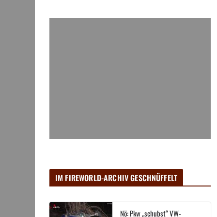
IM FIREWORLD-ARCHIV GESCHNÜFFELT
Nö: Pkw „schubst“ VW-