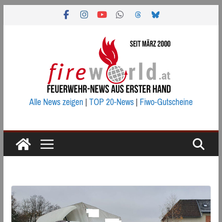
Zum
Inhalt
springen
Alle News zeigen
|
TOP 20-News
|
Fiwo-Gutscheine