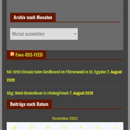
Archiv nach Monaten
Archiv
nach
Monaten
Fiwo-RSS-FEED
Nö: KHD-Einsatz beim Großbrand im Föhrenwald in St. Egyden
7. August
2026
Sbg: Wald-Bodenfeuer in Hintergöriach
7. August 2026
Beiträge nach Datum
November 2022
M
D
M
D
F
S
S