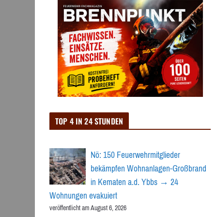
TOP 4 IN 24 STUNDEN
Nö: 150 Feuerwehrmitglieder
bekämpfen Wohnanlagen-Großbrand
in Kematen a.d. Ybbs → 24
Wohnungen evakuiert
veröffentlicht am August 6, 2026