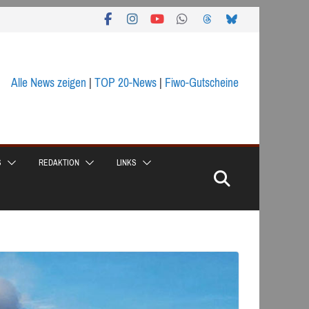
Alle News zeigen
|
TOP 20-News
|
Fiwo-Gutscheine
S
REDAKTION
LINKS