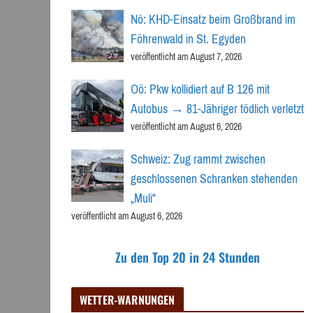
Nö: KHD-Einsatz beim Großbrand im
Föhrenwald in St. Egyden
veröffentlicht am August 7, 2026
Oö: Pkw kollidiert auf B 126 mit
Autobus → 81-Jähriger tödlich verletzt
veröffentlicht am August 6, 2026
Schweiz: Zug rammt zwischen
geschlossenen Schranken stehenden
„Muli“
veröffentlicht am August 6, 2026
Zu den Top 20 in 24 Stunden
WETTER-WARNUNGEN