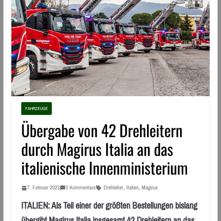
FAHRZEUGE
Übergabe von 42 Drehleitern
durch Magirus Italia an das
italienische Innenministerium
7. Februar 2023
0 Kommentare
Drehleiter
,
Italien
,
Magirus
ITALIEN: Als Teil einer der größten Bestellungen bislang
übergibt Magirus Italia insgesamt 42 Drehleitern an das