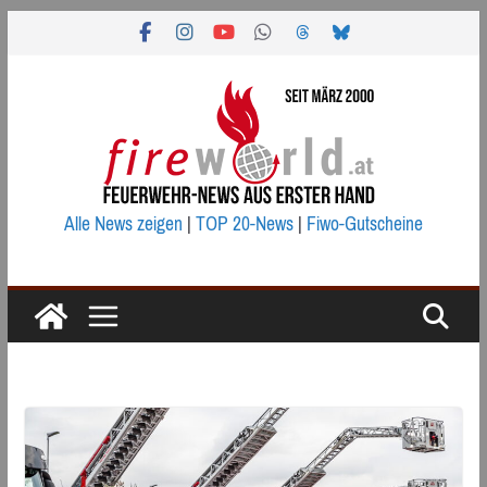
Zum
Inhalt
springen
Alle News zeigen
|
TOP 20-News
|
Fiwo-Gutscheine