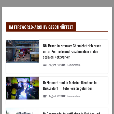
IM FIREWORLD-ARCHIV GESCHNÜFFELT
Nö: Brand in Kremser Chemiebetrieb rasch
unter Kontrolle und Falschmedien in den
sozialen Netzwerken
3. August 2026
0 Kommentare
D: Zimmerbrand in Mehrfamilienhaus in
Düsseldorf → tote Person gefunden
3. August 2026
0 Kommentare
D: Brennende Ackerflächen in Rahdenund