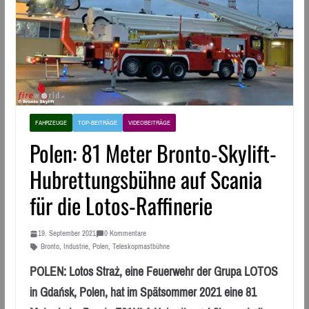
FAHRZEUGE
TOP-BEITRÄGE
VIDEOBEITRÄGE
Polen: 81 Meter Bronto-Skylift-
Hubrettungsbühne auf Scania
für die Lotos-Raffinerie
19. September 2021
0 Kommentare
Bronto
,
Industrie
,
Polen
,
Teleskopmastbühne
POLEN: Lotos Straż, eine Feuerwehr der Grupa LOTOS
in Gdańsk, Polen, hat im Spätsommer 2021 eine 81