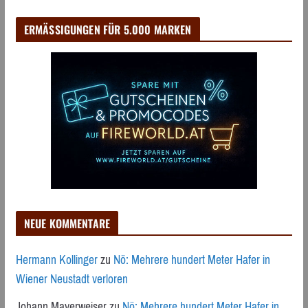
ERMÄSSIGUNGEN FÜR 5.000 MARKEN
NEUE KOMMENTARE
Hermann Kollinger
zu
Nö: Mehrere hundert Meter Hafer in
Wiener Neustadt verloren
Johann Mayerweiser
zu
Nö: Mehrere hundert Meter Hafer in