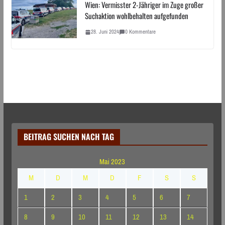
Wien: Vermisster 2-Jähriger im Zuge großer
Suchaktion wohlbehalten aufgefunden
28. Juni 2024
0 Kommentare
BEITRAG SUCHEN NACH TAG
Mai 2023
M
D
M
D
F
S
S
1
2
3
4
5
6
7
8
9
10
11
12
13
14