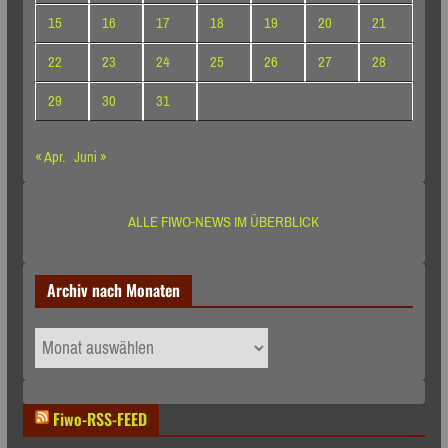
15
16
17
18
19
20
21
22
23
24
25
26
27
28
29
30
31
« Apr.
Juni »
ALLE FIWO-NEWS IM ÜBERBLICK
Archiv nach Monaten
Archiv
nach
Monaten
Fiwo-RSS-FEED