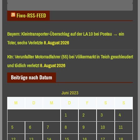
Monaten
Fiwo-RSS-FEED
Bayern: Kleintransporter-Überschlag auf der LA 10 bei Postau → ein
Toter, sechs Verletzte
8. August 2026
Ktn: Verunfallter Motorradfahrer (55) bei Völkermarkt in Teich geschleudert
und tödlich verletzt
8. August 2026
Beiträge nach Datum
Juni 2023
M
D
M
D
F
S
S
1
2
3
4
5
6
7
8
9
10
11
12
13
14
15
16
17
18