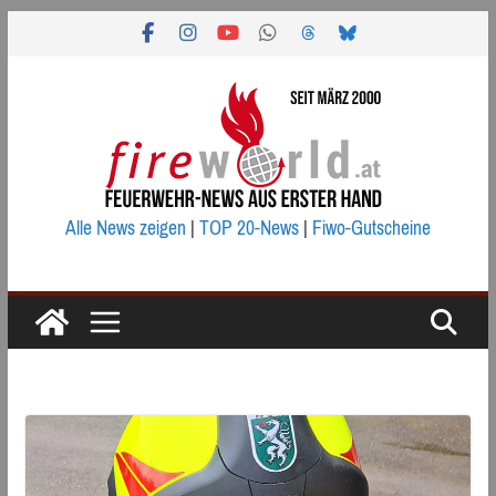
Zum
Inhalt
springen
Alle News zeigen
|
TOP 20-News
|
Fiwo-Gutscheine