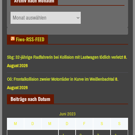
Archiv nach Monaten
Archiv
nach
Monaten
Fiwo-RSS-FEED
Sbg: 32-jährige Radfahrerin bei Kollision mit Lastwagen tödlich verletzt
8.
August 2026
Oö: Frontalkollision zweier Motorräder in Kurve im Weißenbachtal
8.
August 2026
Beiträge nach Datum
Juni 2023
M
D
M
D
F
S
S