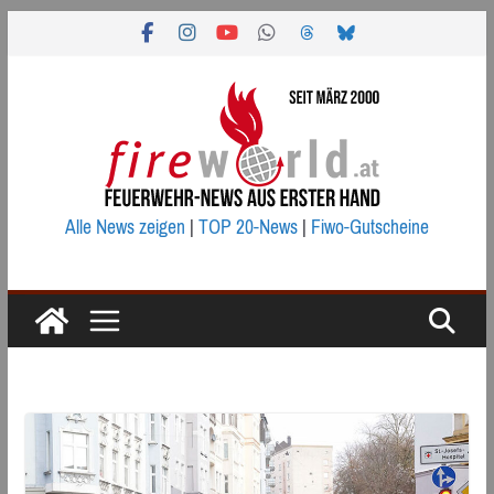
Zum
Inhalt
springen
Alle News zeigen
|
TOP 20-News
|
Fiwo-Gutscheine