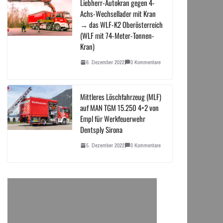
Liebherr-Autokran gegen 4-
Achs-Wechsellader mit Kran
→ das WLF-K2 Oberösterreich
(WLF mit 74-Meter-Tonnen-
Kran)
6. Dezember 2022
0 Kommentare
Mittleres Löschfahrzeug (MLF)
auf MAN TGM 15.250 4×2 von
Empl für Werkfeuerwehr
Dentsply Sirona
5. Dezember 2022
0 Kommentare