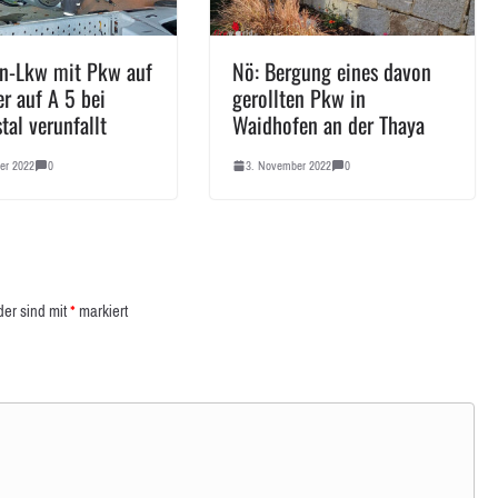
in-Lkw mit Pkw auf
Nö: Bergung eines davon
r auf A 5 bei
gerollten Pkw in
tal verunfallt
Waidhofen an der Thaya
er 2022
0
3. November 2022
0
der sind mit
*
markiert