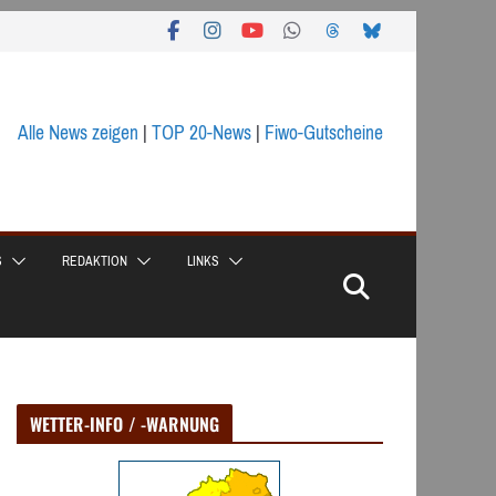
Alle News zeigen
|
TOP 20-News
|
Fiwo-Gutscheine
S
REDAKTION
LINKS
WETTER-INFO / -WARNUNG