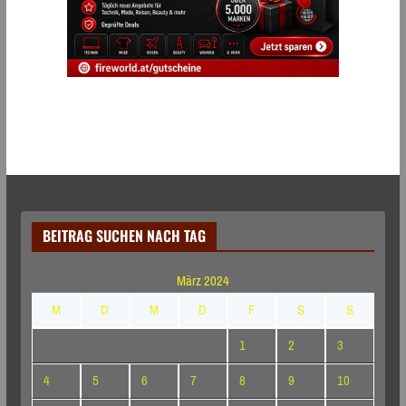
BEITRAG SUCHEN NACH TAG
März 2024
M
D
M
D
F
S
S
1
2
3
4
5
6
7
8
9
10