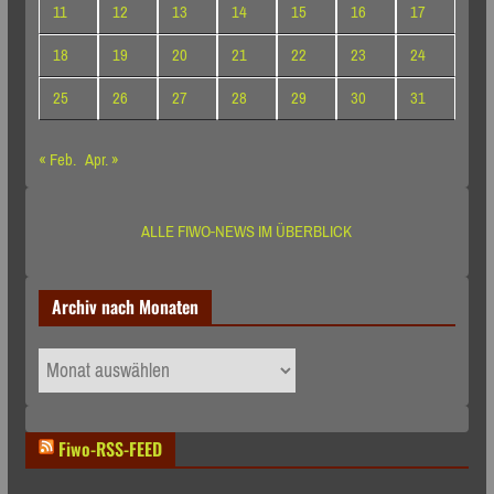
11
12
13
14
15
16
17
18
19
20
21
22
23
24
25
26
27
28
29
30
31
« Feb.
Apr. »
ALLE FIWO-NEWS IM ÜBERBLICK
Archiv nach Monaten
Archiv
nach
Monaten
Fiwo-RSS-FEED