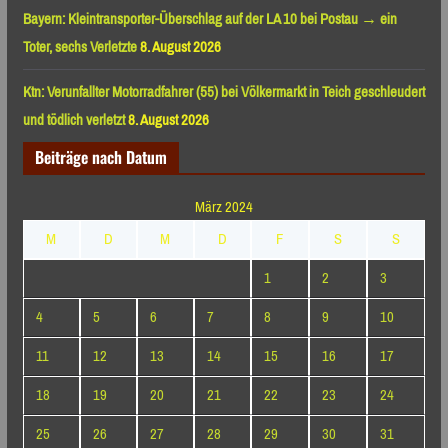
Bayern: Kleintransporter-Überschlag auf der LA 10 bei Postau → ein
Toter, sechs Verletzte
8. August 2026
Ktn: Verunfallter Motorradfahrer (55) bei Völkermarkt in Teich geschleudert
und tödlich verletzt
8. August 2026
Beiträge nach Datum
März 2024
M
D
M
D
F
S
S
1
2
3
4
5
6
7
8
9
10
11
12
13
14
15
16
17
18
19
20
21
22
23
24
25
26
27
28
29
30
31