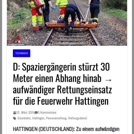
TECHNISCH
D: Spaziergängerin stürzt 30
Meter einen Abhang hinab →
aufwändiger Rettungseinsatz
für die Feuerwehr Hattingen
22. März 2024
0 Kommentare
Eisenbahn
,
Hattingen
,
Personenrettung
,
Rettungsdienst
HATTINGEN (DEUTSCHLAND): Zu einem aufwändigen