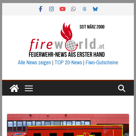
Zum
Inhalt
springen
Alle News zeigen
|
TOP 20-News
|
Fiwo-Gutscheine