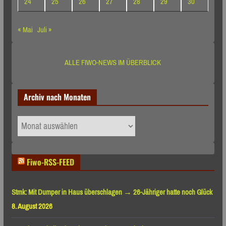
24
25
26
27
28
29
30
« Mai
Juli »
ALLE FIWO-NEWS IM ÜBERBLICK
Archiv nach Monaten
Archiv
nach
Monaten
Fiwo-RSS-FEED
Stmk: Mit Dumper in Haus überschlagen → 26-Jähriger hatte noch Glück
8. August 2026