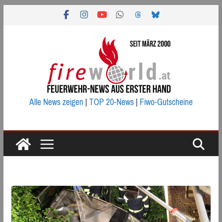
Zum
Inhalt
springen
Alle News zeigen
|
TOP 20-News
|
Fiwo-Gutscheine