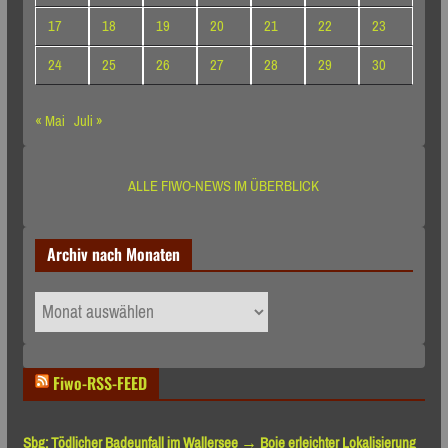
17
18
19
20
21
22
23
24
25
26
27
28
29
30
« Mai
Juli »
ALLE FIWO-NEWS IM ÜBERBLICK
Archiv nach Monaten
Archiv
nach
Monaten
Fiwo-RSS-FEED
Sbg: Tödlicher Badeunfall im Wallersee → Boje erleichter Lokalisierung