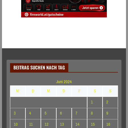
BEITRAG SUCHEN NACH TAG
Juni 2024
M
D
M
D
F
S
S
1
2
3
4
5
6
7
8
9
10
11
12
13
14
15
16