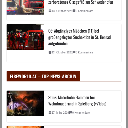
zerborstenes Glasgefäß am Schwedenofen
13. Oktober 2025
0 Kommentare
Oö: Abgängiges Mädchen (11) bei
großangelegter Suchaktion in St. Konrad
aufgefunden
13. Oktober 2025
0 Kommentare
FIREWORLD.AT – TOP-NEWS-ARCHIV
Stmk: Meterhohe Flammen bei
Wohnhausbrand in Spielberg (+Video)
17. März 2019
0 Kommentare